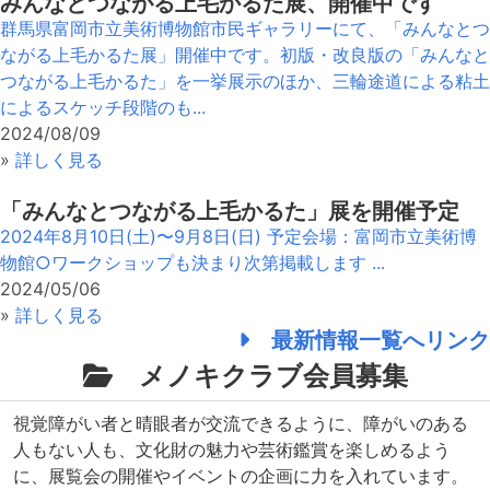
みんなとつながる上毛かるた展、開催中です
群馬県富岡市立美術博物館市民ギャラリーにて、「みんなとつ
ながる上毛かるた展」開催中です。初版・改良版の「みんなと
つながる上毛かるた」を一挙展示のほか、三輪途道による粘土
によるスケッチ段階のも...
2024/08/09
»
詳しく見る
「みんなとつながる上毛かるた」展を開催予定
2024年8月10日(土)〜9月8日(日) 予定会場：富岡市立美術博
物館○ワークショップも決まり次第掲載します ...
2024/05/06
»
詳しく見る
最新情報一覧へリンク
メノキクラブ会員募集
視覚障がい者と晴眼者が交流できるように、障がいのある
人もない人も、文化財の魅力や芸術鑑賞を楽しめるよう
に、展覧会の開催やイベントの企画に力を入れています。