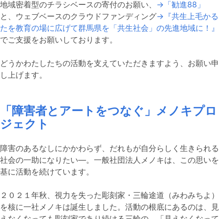
地域密着型のチラシベースの寄付のお願い、
→「勧進88」
と、ウェブベースのクラウドファンディング
→『共生上毛かる
たを教育の場に広げて群馬県を「共生社会」の先進地域に！』
でご支援をお願いしております。
どうかわたしたちの活動を支えていただきますよう、お願い申
し上げます。
「障害者とアートをつなぐ」メノキプロ
ジェクト
障害のあるなしにかかわらず、だれもが自分らしく生きられる
社会の一助になりたい―。一般社団法人メノキは、この思いを
基に活動を続けています。
２０２１年秋、視力を失った彫刻家・三輪途道（みわみちよ）
を核に一社メノキは誕生しました。活動の根底にあるのは、見
えなくなっても彫刻家であり続ける三輪の、「見えなくなって