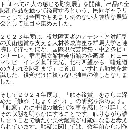
ト すべての人の感じる彫刻展」を開催。出品の全
彫刻作品を触って鑑賞するという、民間ギャラリ
ーとしては全国でもあまり例のない大規模な展覧
会として注目を集めました。
２０２３年度は、視覚障害者のアテンドと対話型
の美術鑑賞を支える人材養成講座を群馬大学と連
携して行ったほか、国際現代芸術祭・中之条ビエ
ンナーレ、群馬県立館林美術館の企画展「ヒュー
マンビーイング藤野天光、北村西望から三輪途道
のさわれる彫刻まで」に参加。いずれも触覚を意
識した、視覚だけに頼らない独自の催しとなりま
した。
そして２０２４年度は、「触る鑑賞」をさらに深
めた「触察（しょくさつ）」の研究を深めます。
「触察」とは手指の触覚で物事を感じとり詳しく
その状態を明らかにすることです。触りながら語
り合うことで新たな美術鑑賞が可能になると考え
られています。触察に関しては、数年前から制作