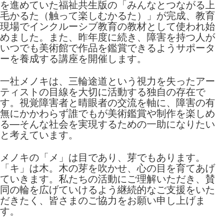
を進めていた福祉共生版の「みんなとつながる上
毛かるた（触って楽しむかるた）」が完成、教育
現場でインクルーシブ教育の教材として使われ始
めました。また、昨年度に続き、障害を持つ人が
いつでも美術館で作品を鑑賞できるようサポータ
ーを養成する講座を開催します。
一社メノキは、三輪途道という視力を失ったアー
ティストの目線を大切に活動する独自の存在で
す。視覚障害者と晴眼者の交流を軸に、障害の有
無にかかわらず誰でもが美術鑑賞や制作を楽しめ
る―そんな社会を実現するための一助になりたい
と考えています。
メノキの「メ」は目であり、芽でもあります。
「キ」は木。木の芽を吹かせ、心の目を育てあげ
ていきます。私たちの活動にご理解いただき、賛
同の輪を広げていけるよう継続的なご支援をいた
だきたく、皆さまのご協力をお願い申し上げま
す。