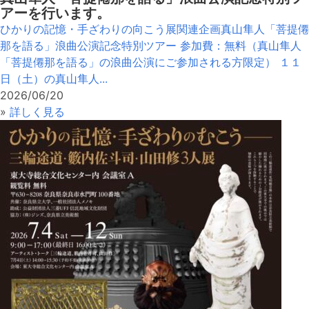
アーを行います。
ひかりの記憶・手ざわりの向こう展関連企画真山隼人「菩提僊
那を語る」浪曲公演記念特別ツアー 参加費：無料（真山隼人
「菩提僊那を語る」の浪曲公演にご参加される方限定） １１
日（土）の真山隼人...
2026/06/20
»
詳しく見る