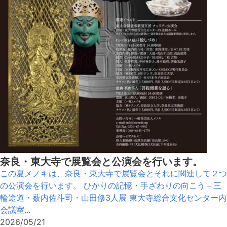
奈良・東大寺で展覧会と公演会を行います。
この夏メノキは、奈良・東大寺で展覧会とそれに関連して２つ
の公演会を行います。 ひかりの記憶・手ざわりの向こう－三
輪途道・薮内佐斗司・山田修3人展 東大寺総合文化センター内
会議室...
2026/05/21