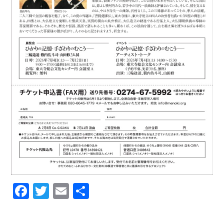
F
T
E
共
a
w
m
有
c
itt
ai