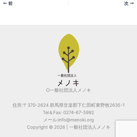
前
次
e
er
l
b
o
o
k
○一般社団法人メノキ
住所:〒370-2624 群馬県甘楽郡下仁田町東野牧2635-1
Tel＆Fax: 0274-67-5992
メール:info@menoki.org
Copyright © 2026 | 一般社団法人メノキ