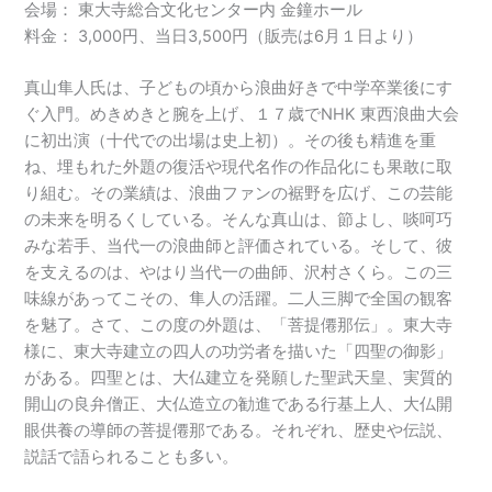
会場： 東大寺総合文化センター内 金鐘ホール
料金： 3,000円、当日3,500円（販売は6月１日より）
真山隼人氏は、子どもの頃から浪曲好きで中学卒業後にす
ぐ入門。めきめきと腕を上げ、１７歳でNHK 東西浪曲大会
に初出演（十代での出場は史上初）。その後も精進を重
ね、埋もれた外題の復活や現代名作の作品化にも果敢に取
り組む。その業績は、浪曲ファンの裾野を広げ、この芸能
の未来を明るくしている。そんな真山は、節よし、啖呵巧
みな若手、当代一の浪曲師と評価されている。そして、彼
を支えるのは、やはり当代一の曲師、沢村さくら。この三
味線があってこその、隼人の活躍。二人三脚で全国の観客
を魅了。さて、この度の外題は、「菩提僊那伝」。東大寺
様に、東大寺建立の四人の功労者を描いた「四聖の御影」
がある。四聖とは、大仏建立を発願した聖武天皇、実質的
開山の良弁僧正、大仏造立の勧進である行基上人、大仏開
眼供養の導師の菩提僊那である。それぞれ、歴史や伝説、
説話で語られることも多い。