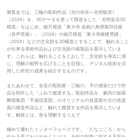
展覧会では、三輪の彫刻作品《光の存在―光明観音》
（2026）を、3Dデータを使って模造をした「光明皇后3D
模造」をはじめ、縮尺模造「東大寺 金銅八角燈籠羽目板
（音声菩薩）」（2026）や縮尺模造「東大寺鐘楼梵鐘」
（2026）などの文化財を3D模造とすることで、触れること
が出来る美術作品および文化財の複製品を展示していま
す。これらは、触れることをとおして、文化財を身近に感
じ、理解の裾野を広げることを目指し、デジタル技術を活
用した研究の成果を紹介するものです。
またあわせて、全盲の彫刻家・三輪の、手の感覚だけで作
品を制作した「ふれて鑑賞する」彫刻作品を、籔内の仮面
舞踏集団「平成伎楽団」のオリジナルの伎楽面や古の伎楽
面の模造作品など、触れて鑑賞する作品を展示していま
す。触覚とは、形を理解するうえで
極めて優れたインターフェースです。「たなごころ」から
伝わる手ざわりやぬくもりは、未知の対象に対する不安を