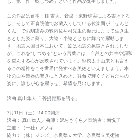
し、第一作「鯰しづめ」という作品が誕生しました。
この作品は台本：桂 吉坊、音楽：東野珠実による書き下ろ
し、そして正倉院他でお蔵入りしている伎楽面が「せんと
くん」でお馴染みの籔内佐斗司先生の復元によって生き生
きとした姿に蘇り、大鯰・小鯰とともに舞台で躍動しま
す。地震大国日本において、鯰は地震の象徴とされました
が、これを“しづめる”という言葉には、自然との共生や調和
を重んずる心が反映されています。聖徳太子由来とも言え
るこの精神をこそ世界に発すべき美徳といえましょう。本
物の面や楽器の響きにときめき、舞台で輝く子どもたちの
姿に、誰もが心を躍らせ、希望を見出します。
浪曲 真山隼人「 菩提僊那を語る」
7月11日（土） 14:00開演
浪曲： 真山隼人／曲師：沢村さくら／奉納者：南悦子
主催：（一社）メノキ
協力：（株）ジンズ、奈良県立大学、奈良県立美術館