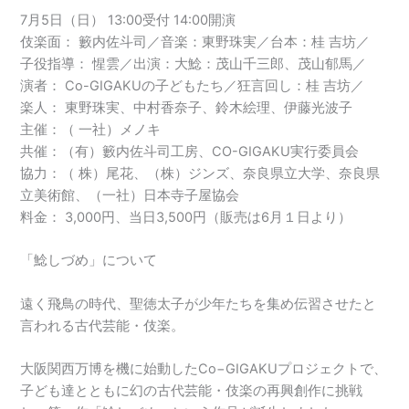
7月5日（日） 13:00受付 14:00開演
伎楽面： 籔内佐斗司／音楽：東野珠実／台本：桂 吉坊／
子役指導： 惺雲／出演：大鯰：茂山千三郎、茂山郁馬／
演者： Co-GIGAKUの子どもたち／狂言回し：桂 吉坊／
楽人： 東野珠実、中村香奈子、鈴木絵理、伊藤光波子
主催：（ 一社）メノキ
共催：（有）籔内佐斗司工房、CO-GIGAKU実行委員会
協力：（ 株）尾花、（株）ジンズ、奈良県立大学、奈良県
立美術館、（一社）日本寺子屋協会
料金： 3,000円、当日3,500円（販売は6月１日より）
「鯰しづめ」について
遠く飛鳥の時代、聖徳太子が少年たちを集め伝習させたと
言われる古代芸能・伎楽。
大阪関西万博を機に始動したCo−GIGAKUプロジェクトで、
子ども達とともに幻の古代芸能・伎楽の再興創作に挑戦