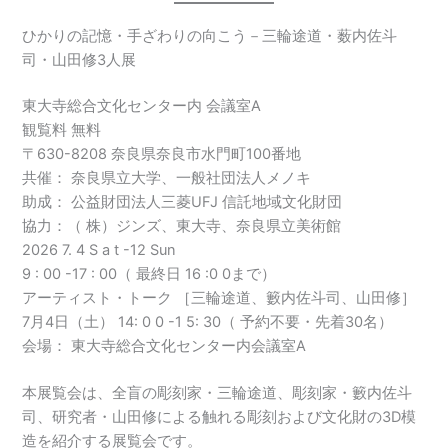
ひかりの記憶・手ざわりの向こう－三輪途道・薮内佐斗
司・山田修3人展
東大寺総合文化センター内 会議室A
観覧料 無料
〒630-8208 奈良県奈良市水門町100番地
共催： 奈良県立大学、一般社団法人メノキ
助成： 公益財団法人三菱UFJ 信託地域文化財団
協力：（ 株）ジンズ、東大寺、奈良県立美術館
2026 7. 4 S a t -12 Sun
9 : 00 -17 : 00（ 最終日 16 :0 0まで）
アーティスト・トーク ［三輪途道、籔内佐斗司、山田修］
7月4日（土） 14: 0 0 -1 5: 30（ 予約不要・先着30名）
会場： 東大寺総合文化センター内会議室A
本展覧会は、全盲の彫刻家・三輪途道、彫刻家・籔内佐斗
司、研究者・山田修による触れる彫刻および文化財の3D模
造を紹介する展覧会です。