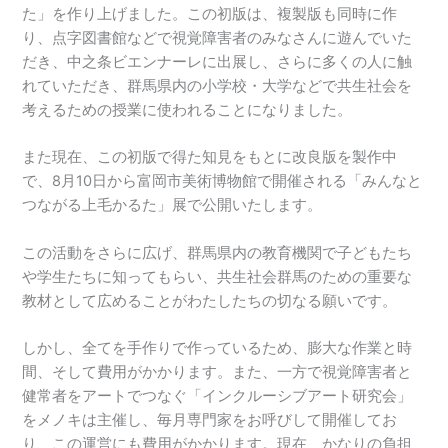
た」を作り上げました。この初版は、複製版も同時に作
り、点字図書館などで視覚障害者のみなさんに遊んでいた
だき、中之条ビエンナーレに出展し、さらに多くの人に触
れていただき、群馬県内の小学校・大学などで共生社会を
考えるための授業に使われることになりました。
また現在、この初版で得た知見をもとに改良版を製作中
で、8月10日から富岡市美術博物館で開催される「みんなと
つながる上毛かるた」展で公開いたします。
この活動をさらに広げ、群馬県内の教育機関で子どもたち
や学生たちに知ってもらい、共生社会群馬のための重要な
教材として広めることがわたしたちの切なる願いです。
しかし、全てを手作りで作っているため、膨大な作業と時
間、そして費用がかかります。また、一方で視覚障害者と
健常者をアートでつなぐ「インクルーシブアート研究会」
をメノキは主催し、毎月専門家をお呼びして開催してお
り、この運営にも費用がかかります。現在、かなりの負担