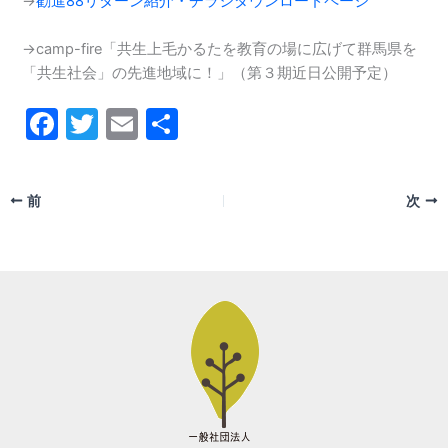
→
勧進88リターン紹介・チラシダウンロードページ
→camp-fire「共生上毛かるたを教育の場に広げて群馬県を
「共生社会」の先進地域に！」（第３期近日公開予定）
F
T
E
共
a
w
m
有
c
itt
ai
前
次
e
er
l
b
o
o
k