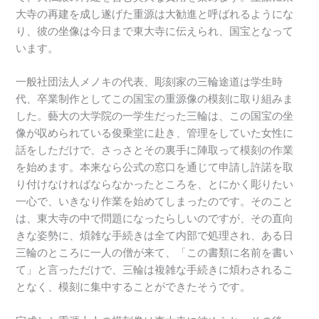
大寺の再建を成し遂げた重源は大勧進と呼ばれるようにな
り、彼の坐像は今日まで東大寺に伝えられ、国宝となって
います。
一般社団法人メノキの代表、彫刻家の三輪途道は学生時
代、卒業制作としてこの国宝の重源像の模刻に取り組みま
した。藝大の大学院の一学生だった三輪は、この国宝の坐
像が収められている俊乗堂に赴き、管理をしていた女性に
話をしただけで、さっさとその裏手に陣取って模刻の作業
を始めます。本来なら公式の窓口を通じて申請し許諾を取
り付けなければならなかったところを、とにかく彫りたい
一心で、いきなり作業を始めてしまったのです。そのこと
は、東大寺の中で問題になったらしいのですが、その直向
きな姿勢に、煩雑な手続きは全て内部で処理され、ある日
三輪のところに一人の僧が来て、「この書類に名前を書い
て」と言っただけで、三輪は複雑な手続きに煩わされるこ
となく、模刻に集中することができたそうです。