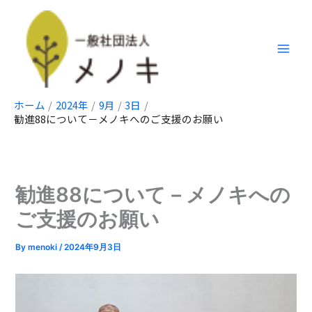
内
容
を
ス
キ
ッ
ホーム
2024年
9月
3日
プ
勧進88について－メノキへのご支援のお願い
勧進88について－メノキへの
ご支援のお願い
By
menoki
/
2024年9月3日