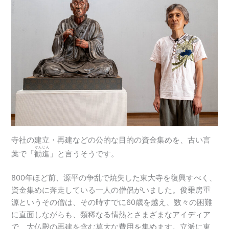
寺社の建立・再建などの公的な目的の資金集めを、古い言
かんじん
葉で「
勧進
」と言うそうです。
800年ほど前、源平の争乱で焼失した東大寺を復興すべく、
資金集めに奔走している一人の僧侶がいました。俊乗房重
源というその僧は、その時すでに60歳を越え、数々の困難
に直面しながらも、類稀なる情熱とさまざまなアイディア
で、大仏殿の再建を含む莫大な費用を集めます。立派に東