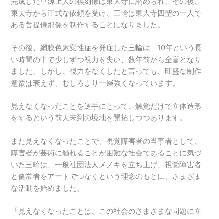
完成した重源上人の模刻像は東大寺に納められ、その後、
東大寺から正式な依頼を受け、三輪は東大寺四聖の一人で
ある菩提僊那像を制作することになりました。
その後、網膜色素変性症を発症した三輪は、10年という長
い時間の中で少しずつ視力を失い、数年前から全盲となり
ました。しかし、視力をなくしたと言っても、旺盛な制作
意欲は衰えず、むしろより一層強くなっています。
見えなくなったことを逆手にとって、触覚だけで立体造形
をするという前人未到の境地を開拓しつつあります。
また見えなくなったことで、視覚障害者の当事者として、
障害者が芸術に触れることが困難な社会であることに気づ
いた三輪は、一般社団法人メノキを立ち上げ、視覚障害者
と健常者をアートでつなぐという理念のもとに、さまざま
な活動を始めました。
「見えなくなったことは、この社会のさまざまな問題に立