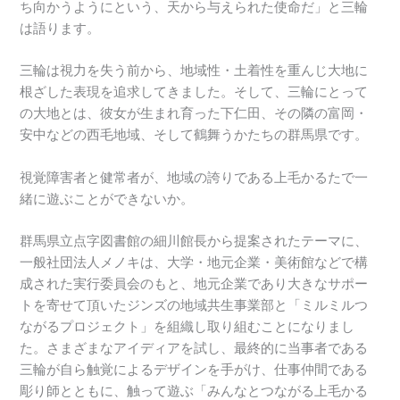
ち向かうようにという、天から与えられた使命だ」と三輪
は語ります。
三輪は視力を失う前から、地域性・土着性を重んじ大地に
根ざした表現を追求してきました。そして、三輪にとって
の大地とは、彼女が生まれ育った下仁田、その隣の富岡・
安中などの西毛地域、そして鶴舞うかたちの群馬県です。
視覚障害者と健常者が、地域の誇りである上毛かるたで一
緒に遊ぶことができないか。
群馬県立点字図書館の細川館長から提案されたテーマに、
一般社団法人メノキは、大学・地元企業・美術館などで構
成された実行委員会のもと、地元企業であり大きなサポー
トを寄せて頂いたジンズの地域共生事業部と「ミルミルつ
ながるプロジェクト」を組織し取り組むことになりまし
た。さまざまなアイディアを試し、最終的に当事者である
三輪が自ら触覚によるデザインを手がけ、仕事仲間である
彫り師とともに、触って遊ぶ「みんなとつながる上毛かる