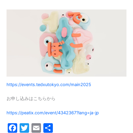
https://events.tedxutokyo.com/main2025
お申し込みはこちらから
https://peatix.com/event/4342367?lang=ja-jp
F
T
E
共