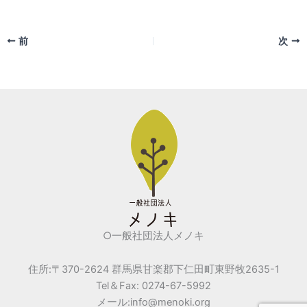
a
w
m
有
c
itt
ai
前
次
e
er
l
b
o
o
k
○一般社団法人メノキ
住所:〒370-2624 群馬県甘楽郡下仁田町東野牧2635-1
Tel＆Fax: 0274-67-5992
メール:info@menoki.org